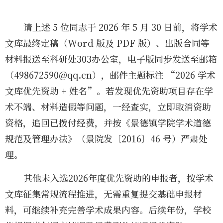
请上述
5 位同志于 2026 年
5
月
30
日前，将学术
文库最终定稿（
Word 版及 PDF 版）、出版合同等
材料报送至科研处
303办公室
，电子版同步发送至邮箱
（
498672590
@
qq
.cn），邮件主题标注 “2026 学术
文库优先资助 + 姓名”。若发现优先资助项目存在学
术不端、材料造假等问题，一经查实，立即取消资助
资格，追回已拨付经费，并按《景德镇学院学术
道德
规范及管理办法
》（景院发〔
20
16
〕
4
6
号）严肃处
理。
其他未入选
2026年度
优先资助的申报者，
按学术
文库征集常规流程推进，无需重复提交基础申报材
料，可继续补充完善学术成果内容。后续年份，学校