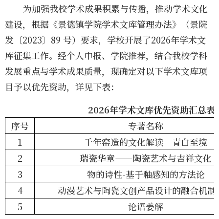
为加强我校学术成果积累与传播，推动学术文化
建设，根据《景德镇学院学术文库管理办法》（景院
发〔
202
3
〕
89
号）要求，学校开展了2026年
学术文
库征集工作。经个人申报、学院推荐，结合我校学科
发展重点与学术成果质量，现确定对
以下
学术文库项
目予以优先资助，
详见下表：
2026年学术文库优先资助汇总表
序号
专著名称
1
千年窑造的文化解读
—青白至境
2
瑞瓷华章
——陶瓷艺术与吉祥文化
3
物的诗
性
-基于釉感知的方法论
4
动漫艺术与陶瓷文创产品设计的融合机制
5
论语姜解